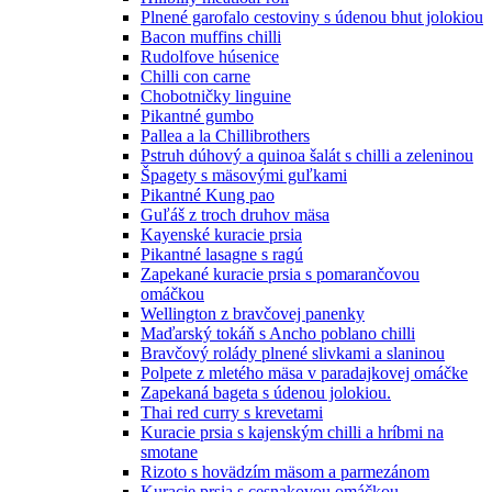
Plnené garofalo cestoviny s údenou bhut jolokiou
Bacon muffins chilli
Rudolfove húsenice
Chilli con carne
Chobotničky linguine
Pikantné gumbo
Pallea a la Chillibrothers
Pstruh dúhový a quinoa šalát s chilli a zeleninou
Špagety s mäsovými guľkami
Pikantné Kung pao
Guľáš z troch druhov mäsa
Kayenské kuracie prsia
Pikantné lasagne s ragú
Zapekané kuracie prsia s pomarančovou
omáčkou
Wellington z bravčovej panenky
Maďarský tokáň s Ancho poblano chilli
Bravčový rolády plnené slivkami a slaninou
Polpete z mletého mäsa v paradajkovej omáčke
Zapekaná bageta s údenou jolokiou.
Thai red curry s krevetami
Kuracie prsia s kajenským chilli a hríbmi na
smotane
Rizoto s hovädzím mäsom a parmezánom
Kuracie prsia s cesnakovou omáčkou