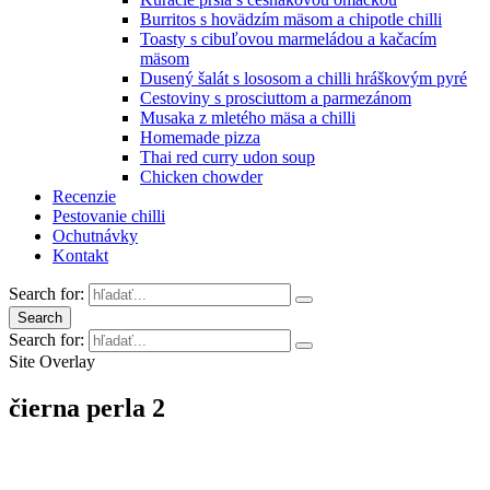
Burritos s hovädzím mäsom a chipotle chilli
Toasty s cibuľovou marmeládou a kačacím
mäsom
Dusený šalát s lososom a chilli hráškovým pyré
Cestoviny s prosciuttom a parmezánom
Musaka z mletého mäsa a chilli
Homemade pizza
Thai red curry udon soup
Chicken chowder
Recenzie
Pestovanie chilli
Ochutnávky
Kontakt
Search for:
Search
Search for:
Site Overlay
čierna perla 2