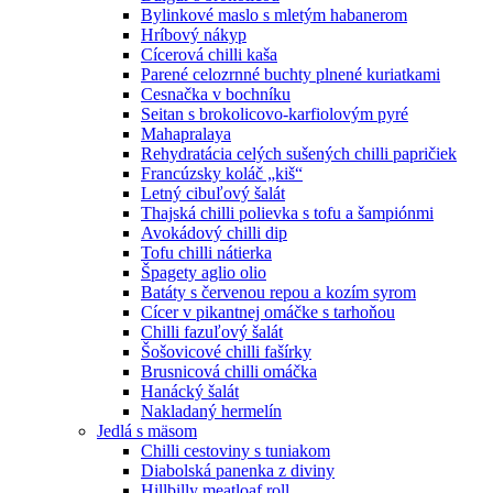
Bylinkové maslo s mletým habanerom
Hríbový nákyp
Cícerová chilli kaša
Parené celozrnné buchty plnené kuriatkami
Cesnačka v bochníku
Seitan s brokolicovo-karfiolovým pyré
Mahapralaya
Rehydratácia celých sušených chilli papričiek
Francúzsky koláč „kiš“
Letný cibuľový šalát
Thajská chilli polievka s tofu a šampiónmi
Avokádový chilli dip
Tofu chilli nátierka
Špagety aglio olio
Batáty s červenou repou a kozím syrom
Cícer v pikantnej omáčke s tarhoňou
Chilli fazuľový šalát
Šošovicové chilli fašírky
Brusnicová chilli omáčka
Hanácký šalát
Nakladaný hermelín
Jedlá s mäsom
Chilli cestoviny s tuniakom
Diabolská panenka z diviny
Hillbilly meatloaf roll