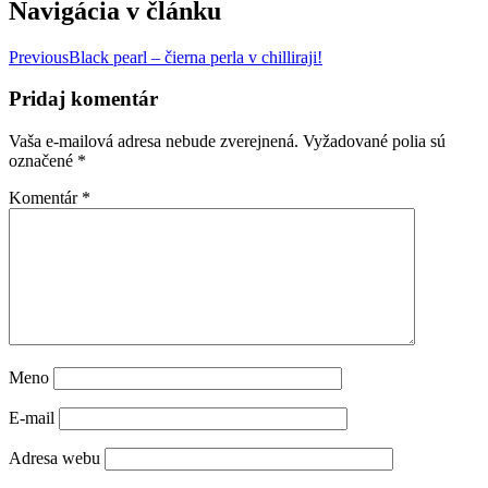
Navigácia v článku
Previous
Black pearl – čierna perla v chilliraji!
Pridaj komentár
Vaša e-mailová adresa nebude zverejnená.
Vyžadované polia sú
označené
*
Komentár
*
Meno
E-mail
Adresa webu