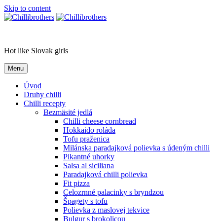
Skip to content
Chillibrothers
Hot like Slovak girls
Menu
Úvod
Druhy chilli
Chilli recepty
Bezmäsité jedlá
Chilli cheese cornbread
Hokkaido roláda
Tofu praženica
Milánska paradajková polievka s údeným chilli
Pikantné uhorky
Salsa al siciliana
Paradajková chilli polievka
Fit pizza
Celozrnné palacinky s bryndzou
Špagety s tofu
Polievka z maslovej tekvice
Bulgur s brokolicou