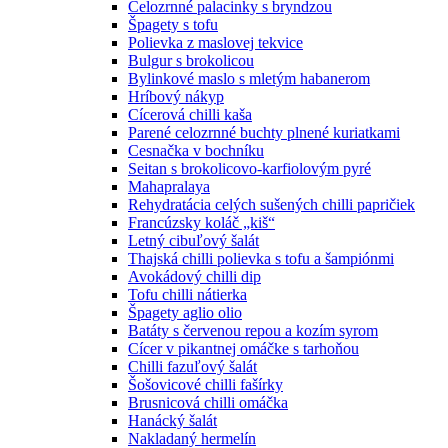
Celozrnné palacinky s bryndzou
Špagety s tofu
Polievka z maslovej tekvice
Bulgur s brokolicou
Bylinkové maslo s mletým habanerom
Hríbový nákyp
Cícerová chilli kaša
Parené celozrnné buchty plnené kuriatkami
Cesnačka v bochníku
Seitan s brokolicovo-karfiolovým pyré
Mahapralaya
Rehydratácia celých sušených chilli papričiek
Francúzsky koláč „kiš“
Letný cibuľový šalát
Thajská chilli polievka s tofu a šampiónmi
Avokádový chilli dip
Tofu chilli nátierka
Špagety aglio olio
Batáty s červenou repou a kozím syrom
Cícer v pikantnej omáčke s tarhoňou
Chilli fazuľový šalát
Šošovicové chilli fašírky
Brusnicová chilli omáčka
Hanácký šalát
Nakladaný hermelín