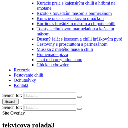
Kuracie prsia s kajenským chilli a hríbmi na
smotane
Rizoto s hovädzím mäsom a parmezánom
Kuracie prsia s cesnakovou omáčkou
Burritos s hovädzím mäsom a chipotle chilli
Toasty s cibuľovou marmeládou a kačacím
mäsom
Dusený šalát s lososom a chilli hráškovým pyré
Cestoviny s prosciuttom a parmezánom
Musaka z mletého mäsa a chilli
Homemade pizza
Thai red curry udon soup
Chicken chowder
Recenzie
Pestovanie chilli
Ochutnávky
Kontakt
Search for:
Search
Search for:
Site Overlay
tekvicova rolada3