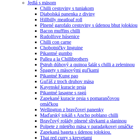
Jedlá s mäsom
Chilli cestoviny s tuniakom
Diabolská panenka z diviny
Hillbilly meatloaf roll
Plnené garofalo cestoviny s údenou bhut jolokiou
Bacon muffins chilli
Rudolfove húsenice
Chilli con carne
Chobotničky linguine
Pikantné gumbo
Pallea a la Chillibrothers
Pstruh dúhový a quinoa šalát s chilli a zeleninou
Špagety s mäsovými guľkami
Pikantné Kung pao
Guľáš z troch druhov mäsa
Kayenské kuracie prsia
Pikantné lasagne s ragú
Zapekané kuracie prsia s pomarančovou
omáčkou
Wellington z bravčovej panenky
Maďarský tokáň s Ancho poblano chilli
Bravčový rolády plnené slivkami a slaninou
Polpete z mletého mäsa v paradajkovej omáčke
Zapekaná bageta s údenou jolokiou.
Thai red curry s krevetami