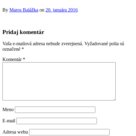
By
Maros Balážka
on
20. januára 2016
Pridaj komentár
Vaša e-mailová adresa nebude zverejnená.
Vyžadované polia sú
označené
*
Komentár
*
Meno
E-mail
Adresa webu