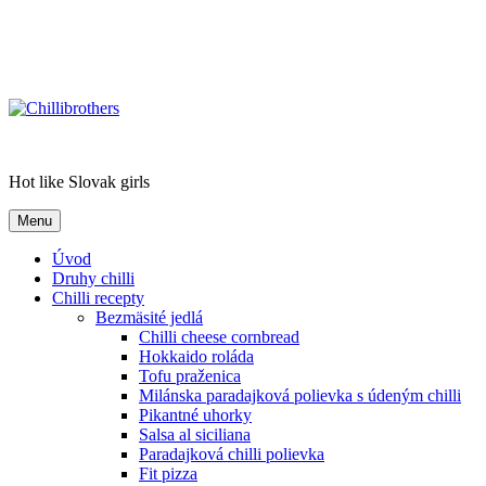
Chillibrothers
Hot like Slovak girls
Menu
Úvod
Druhy chilli
Chilli recepty
Bezmäsité jedlá
Chilli cheese cornbread
Hokkaido roláda
Tofu praženica
Milánska paradajková polievka s údeným chilli
Pikantné uhorky
Salsa al siciliana
Paradajková chilli polievka
Fit pizza