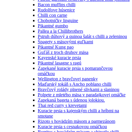
Bacon muffins chilli
Rudolfove húsenice
Chilli con carne
Chobotničky linguine
Pikantné gumbo
Pallea a la Chillibrothers
Pstruh dúhový a quinoa šalát s chilli a zeleninou
Špagety s mäsovými guľkami
Pikantné Kung pao
Guľáš z troch druhov mäsa
Kayenské kuracie prsia
Pikantné lasagne s ragú
Zapekané kuracie prsia s pomarančovou
omáčkou
Wellington z bravčovej panenky
Maďarský tokáň s Ancho poblano chilli
Bravčový rolády plnené slivkami a slaninou
Polpete z mletého mäsa v paradajkovej omáčke
Zapekaná bageta s údenou jolokiou.
Thai red curry s krevetami
Kuracie prsia s kajenským chilli a hríbmi na
smotane
Rizoto s hovädzím mäsom a parmezánom
Kuracie prsia s cesnakovou omáčkou
Burritos s hovädzím mäsom a chipotle chilli