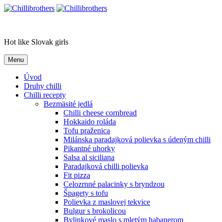
Skip
to
Chillibrothers
content
Hot like Slovak girls
Menu
Úvod
Druhy chilli
Chilli recepty
Bezmäsité jedlá
Chilli cheese cornbread
Hokkaido roláda
Tofu praženica
Milánska paradajková polievka s údeným chilli
Pikantné uhorky
Salsa al siciliana
Paradajková chilli polievka
Fit pizza
Celozrnné palacinky s bryndzou
Špagety s tofu
Polievka z maslovej tekvice
Bulgur s brokolicou
Bylinkové maslo s mletým habanerom