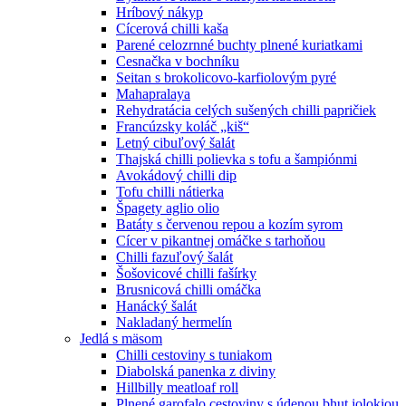
Hríbový nákyp
Cícerová chilli kaša
Parené celozrnné buchty plnené kuriatkami
Cesnačka v bochníku
Seitan s brokolicovo-karfiolovým pyré
Mahapralaya
Rehydratácia celých sušených chilli papričiek
Francúzsky koláč „kiš“
Letný cibuľový šalát
Thajská chilli polievka s tofu a šampiónmi
Avokádový chilli dip
Tofu chilli nátierka
Špagety aglio olio
Batáty s červenou repou a kozím syrom
Cícer v pikantnej omáčke s tarhoňou
Chilli fazuľový šalát
Šošovicové chilli fašírky
Brusnicová chilli omáčka
Hanácký šalát
Nakladaný hermelín
Jedlá s mäsom
Chilli cestoviny s tuniakom
Diabolská panenka z diviny
Hillbilly meatloaf roll
Plnené garofalo cestoviny s údenou bhut jolokiou