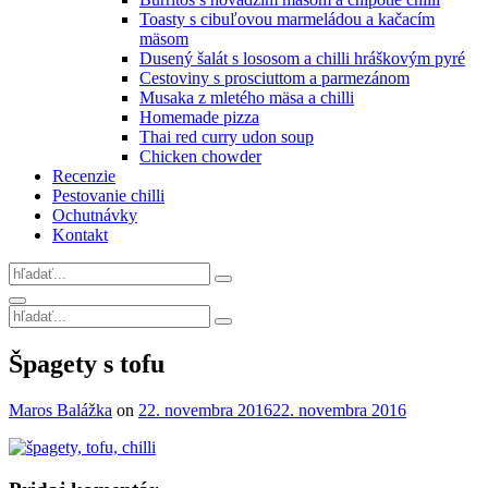
Toasty s cibuľovou marmeládou a kačacím
mäsom
Dusený šalát s lososom a chilli hráškovým pyré
Cestoviny s prosciuttom a parmezánom
Musaka z mletého mäsa a chilli
Homemade pizza
Thai red curry udon soup
Chicken chowder
Recenzie
Pestovanie chilli
Ochutnávky
Kontakt
Search
for:
Search
Search
for:
Site
Špagety s tofu
Overlay
By
Maros Balážka
on
22. novembra 2016
22. novembra 2016