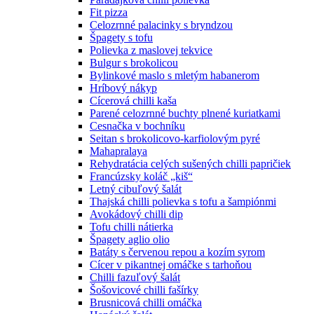
Fit pizza
Celozrnné palacinky s bryndzou
Špagety s tofu
Polievka z maslovej tekvice
Bulgur s brokolicou
Bylinkové maslo s mletým habanerom
Hríbový nákyp
Cícerová chilli kaša
Parené celozrnné buchty plnené kuriatkami
Cesnačka v bochníku
Seitan s brokolicovo-karfiolovým pyré
Mahapralaya
Rehydratácia celých sušených chilli papričiek
Francúzsky koláč „kiš“
Letný cibuľový šalát
Thajská chilli polievka s tofu a šampiónmi
Avokádový chilli dip
Tofu chilli nátierka
Špagety aglio olio
Batáty s červenou repou a kozím syrom
Cícer v pikantnej omáčke s tarhoňou
Chilli fazuľový šalát
Šošovicové chilli fašírky
Brusnicová chilli omáčka