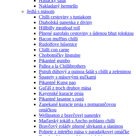
Hanácký šalát
Nakladaný hermelín
Jedlá s mäsom
Chilli cestoviny s tuniakom
Diabolská panenka z diviny
Hillbilly meatloaf roll
Plnené garofalo cestoviny s údenou bhut jolokiou
Bacon muffins chilli
Rudolfove húsenice
Chilli con carne
Chobotničky linguine
Pikantné gumbo
Pallea a la Chillibrothers
Pstruh dúhový a quinoa šalát s chilli a zeleninou
Špagety s mäsovými guľkami
Pikantné Kung pao
Guľáš z troch druhov mäsa
Kayenské kuracie prsia
Pikantné lasagne s ragú
Zapekané kuracie prsia s pomarančovou
omáčkou
Wellington z bravčovej panenky
Maďarský tokáň s Ancho poblano chilli
Bravčový rolády plnené slivkami a slaninou
Polpete z mletého mäsa v paradajkovej omáčke