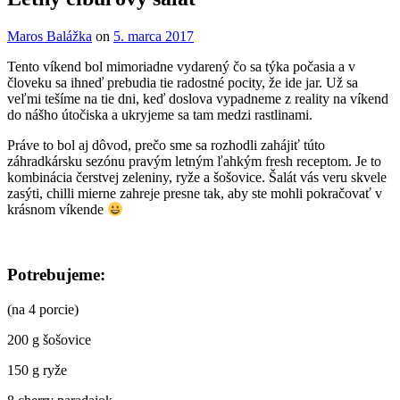
Overlay
By
Maros Balážka
on
5. marca 2017
Tento víkend bol mimoriadne vydarený čo sa týka počasia a v
človeku sa ihneď prebudia tie radostné pocity, že ide jar. Už sa
veľmi tešíme na tie dni, keď doslova vypadneme z reality na víkend
do nášho útočiska a ukryjeme sa tam medzi rastlinami.
Práve to bol aj dôvod, prečo sme sa rozhodli zahájiť túto
záhradkársku sezónu pravým letným ľahkým fresh receptom. Je to
kombinácia čerstvej zeleniny, ryže a šošovice. Šalát vás veru skvele
zasýti, chilli mierne zahreje presne tak, aby ste mohli pokračovať v
krásnom víkende
Potrebujeme:
(na 4 porcie)
200 g šošovice
150 g ryže