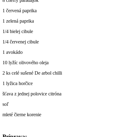
8 cherry paradajok
1 červená paprika
1 zelená paprika
1/4 bielej cibule
1/4 červenej cibule
1 avokádo
10 lyžíc olivového oleja
2 ks celé sušené De arbol chilli
1 lyžica horčice
šťava z jednej polovice citróna
soľ
mleté čierne korenie
Príprava: