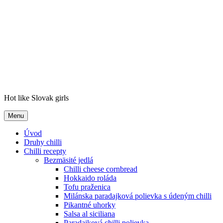
Chillibrothers
Hot like Slovak girls
Menu
Úvod
Druhy chilli
Chilli recepty
Bezmäsité jedlá
Chilli cheese cornbread
Hokkaido roláda
Tofu praženica
Milánska paradajková polievka s údeným chilli
Pikantné uhorky
Salsa al siciliana
Paradajková chilli polievka