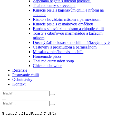
Zapekaná bageta s údenou jolokiou.
Thai red curry s krevetami
Kuracie prsia s kajenským chilli a hríbmi na
smotane
Rizoto s hovädzím mäsom a parmezánom
Kuracie prsia s cesnakovou omáčkou
Burritos s hovädzím mäsom a chipotle chilli
Toasty s cibuľovou marmeládou a kačacím
mäsom
Dusený šalát s lososom a chilli hráškovým pyré
Cestoviny s prosciuttom a parmezánom
Musaka z mletého mäsa a chilli
Homemade pizza
Thai red curry udon soup
Chicken chowder
Recenzie
Pestovanie chilli
Ochutnávky
Kontakt
Search
for:
Search
Search
for:
Site
Letný cibuľový šalát