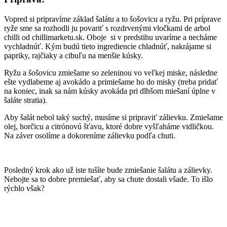
Vopred si pripravíme základ šalátu a to šošovicu a ryžu. Pri príprave
ryže sme sa rozhodli ju povariť s rozdrvenými vločkami de arbol
chilli od chillimarketu.sk. Oboje si v predstihu uvaríme a necháme
vychladnúť. Kým budú tieto ingrediencie chladnúť, nakrájame si
papriky, rajčiaky a cibuľu na menšie kúsky.
Ryžu a šošovicu zmiešame so zeleninou vo veľkej miske, následne
ešte vydlabeme aj avokádo a primiešame ho do misky (treba pridať
na koniec, inak sa nám kúsky avokáda pri dlhšom miešaní úplne v
šaláte stratia).
Aby šalát nebol taký suchý, musíme si pripraviť zálievku. Zmiešame
olej, horčicu a citrónovú šťavu, ktoré dobre vyšľaháme vidličkou.
Na záver osolíme a dokoreníme zálievku podľa chuti.
Posledný krok ako už iste tušíte bude zmiešanie šalátu a zálievky.
Nebojte sa to dobre premiešať, aby sa chute dostali všade. To išlo
rýchlo však?