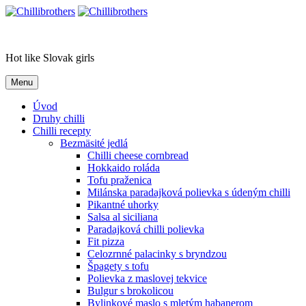
Skip
to
Chillibrothers
content
Hot like Slovak girls
Menu
Úvod
Druhy chilli
Chilli recepty
Bezmäsité jedlá
Chilli cheese cornbread
Hokkaido roláda
Tofu praženica
Milánska paradajková polievka s údeným chilli
Pikantné uhorky
Salsa al siciliana
Paradajková chilli polievka
Fit pizza
Celozrnné palacinky s bryndzou
Špagety s tofu
Polievka z maslovej tekvice
Bulgur s brokolicou
Bylinkové maslo s mletým habanerom