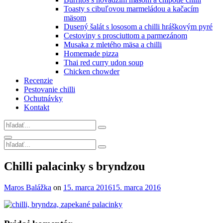
Toasty s cibuľovou marmeládou a kačacím
mäsom
Dusený šalát s lososom a chilli hráškovým pyré
Cestoviny s prosciuttom a parmezánom
Musaka z mletého mäsa a chilli
Homemade pizza
Thai red curry udon soup
Chicken chowder
Recenzie
Pestovanie chilli
Ochutnávky
Kontakt
Search
for:
Search
Search
for:
Site
Chilli palacinky s bryndzou
Overlay
By
Maros Balážka
on
15. marca 2016
15. marca 2016