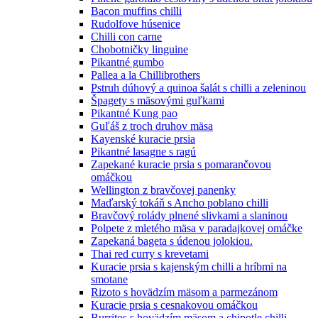
Bacon muffins chilli
Rudolfove húsenice
Chilli con carne
Chobotničky linguine
Pikantné gumbo
Pallea a la Chillibrothers
Pstruh dúhový a quinoa šalát s chilli a zeleninou
Špagety s mäsovými guľkami
Pikantné Kung pao
Guľáš z troch druhov mäsa
Kayenské kuracie prsia
Pikantné lasagne s ragú
Zapekané kuracie prsia s pomarančovou
omáčkou
Wellington z bravčovej panenky
Maďarský tokáň s Ancho poblano chilli
Bravčový rolády plnené slivkami a slaninou
Polpete z mletého mäsa v paradajkovej omáčke
Zapekaná bageta s údenou jolokiou.
Thai red curry s krevetami
Kuracie prsia s kajenským chilli a hríbmi na
smotane
Rizoto s hovädzím mäsom a parmezánom
Kuracie prsia s cesnakovou omáčkou
Burritos s hovädzím mäsom a chipotle chilli