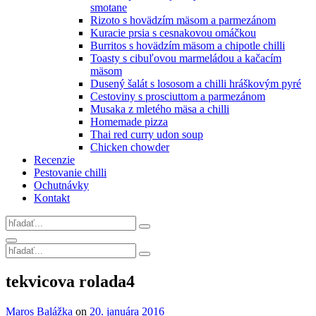
smotane
Rizoto s hovädzím mäsom a parmezánom
Kuracie prsia s cesnakovou omáčkou
Burritos s hovädzím mäsom a chipotle chilli
Toasty s cibuľovou marmeládou a kačacím
mäsom
Dusený šalát s lososom a chilli hráškovým pyré
Cestoviny s prosciuttom a parmezánom
Musaka z mletého mäsa a chilli
Homemade pizza
Thai red curry udon soup
Chicken chowder
Recenzie
Pestovanie chilli
Ochutnávky
Kontakt
Search
for:
Search
Search
for:
Site
tekvicova rolada4
Overlay
By
Maros Balážka
on
20. januára 2016