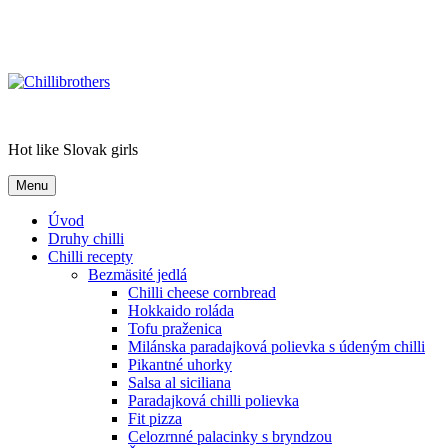
Chillibrothers
Hot like Slovak girls
Menu
Úvod
Druhy chilli
Chilli recepty
Bezmäsité jedlá
Chilli cheese cornbread
Hokkaido roláda
Tofu praženica
Milánska paradajková polievka s údeným chilli
Pikantné uhorky
Salsa al siciliana
Paradajková chilli polievka
Fit pizza
Celozrnné palacinky s bryndzou