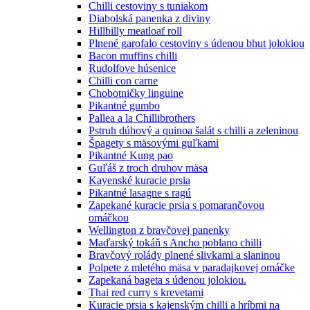
Chilli cestoviny s tuniakom
Diabolská panenka z diviny
Hillbilly meatloaf roll
Plnené garofalo cestoviny s údenou bhut jolokiou
Bacon muffins chilli
Rudolfove húsenice
Chilli con carne
Chobotničky linguine
Pikantné gumbo
Pallea a la Chillibrothers
Pstruh dúhový a quinoa šalát s chilli a zeleninou
Špagety s mäsovými guľkami
Pikantné Kung pao
Guľáš z troch druhov mäsa
Kayenské kuracie prsia
Pikantné lasagne s ragú
Zapekané kuracie prsia s pomarančovou
omáčkou
Wellington z bravčovej panenky
Maďarský tokáň s Ancho poblano chilli
Bravčový rolády plnené slivkami a slaninou
Polpete z mletého mäsa v paradajkovej omáčke
Zapekaná bageta s údenou jolokiou.
Thai red curry s krevetami
Kuracie prsia s kajenským chilli a hríbmi na