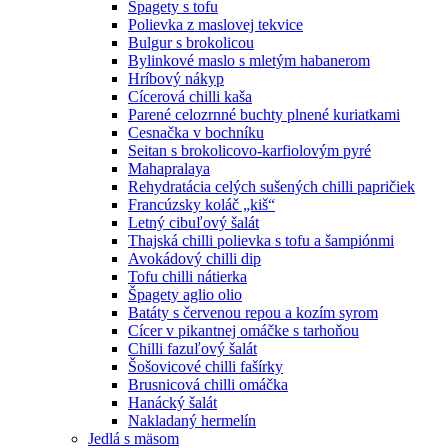
Špagety s tofu
Polievka z maslovej tekvice
Bulgur s brokolicou
Bylinkové maslo s mletým habanerom
Hríbový nákyp
Cícerová chilli kaša
Parené celozrnné buchty plnené kuriatkami
Cesnačka v bochníku
Seitan s brokolicovo-karfiolovým pyré
Mahapralaya
Rehydratácia celých sušených chilli papričiek
Francúzsky koláč „kiš“
Letný cibuľový šalát
Thajská chilli polievka s tofu a šampiónmi
Avokádový chilli dip
Tofu chilli nátierka
Špagety aglio olio
Batáty s červenou repou a kozím syrom
Cícer v pikantnej omáčke s tarhoňou
Chilli fazuľový šalát
Šošovicové chilli fašírky
Brusnicová chilli omáčka
Hanácký šalát
Nakladaný hermelín
Jedlá s mäsom