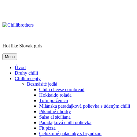
Chillibrothers
Hot like Slovak girls
Menu
Úvod
Druhy chilli
Chilli recepty
Bezmäsité jedlá
Chilli cheese cornbread
Hokkaido roláda
Tofu praženica
Milánska paradajková polievka s údeným chilli
Pikantné uhorky
Salsa al siciliana
Paradajková chilli polievka
Fit pizza
Celozrnné palacinky s bryndzou