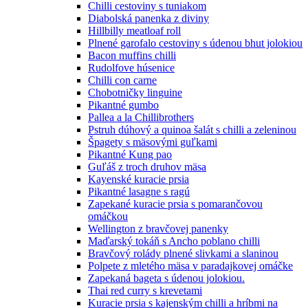
Chilli cestoviny s tuniakom
Diabolská panenka z diviny
Hillbilly meatloaf roll
Plnené garofalo cestoviny s údenou bhut jolokiou
Bacon muffins chilli
Rudolfove húsenice
Chilli con carne
Chobotničky linguine
Pikantné gumbo
Pallea a la Chillibrothers
Pstruh dúhový a quinoa šalát s chilli a zeleninou
Špagety s mäsovými guľkami
Pikantné Kung pao
Guľáš z troch druhov mäsa
Kayenské kuracie prsia
Pikantné lasagne s ragú
Zapekané kuracie prsia s pomarančovou
omáčkou
Wellington z bravčovej panenky
Maďarský tokáň s Ancho poblano chilli
Bravčový rolády plnené slivkami a slaninou
Polpete z mletého mäsa v paradajkovej omáčke
Zapekaná bageta s údenou jolokiou.
Thai red curry s krevetami
Kuracie prsia s kajenským chilli a hríbmi na