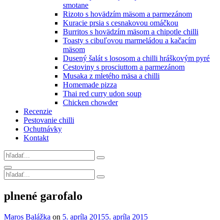
smotane
Rizoto s hovädzím mäsom a parmezánom
Kuracie prsia s cesnakovou omáčkou
Burritos s hovädzím mäsom a chipotle chilli
Toasty s cibuľovou marmeládou a kačacím
mäsom
Dusený šalát s lososom a chilli hráškovým pyré
Cestoviny s prosciuttom a parmezánom
Musaka z mletého mäsa a chilli
Homemade pizza
Thai red curry udon soup
Chicken chowder
Recenzie
Pestovanie chilli
Ochutnávky
Kontakt
Search
for:
Search
Search
for:
Site
plnené garofalo
Overlay
By
Maros Balážka
on
5. apríla 2015
5. apríla 2015