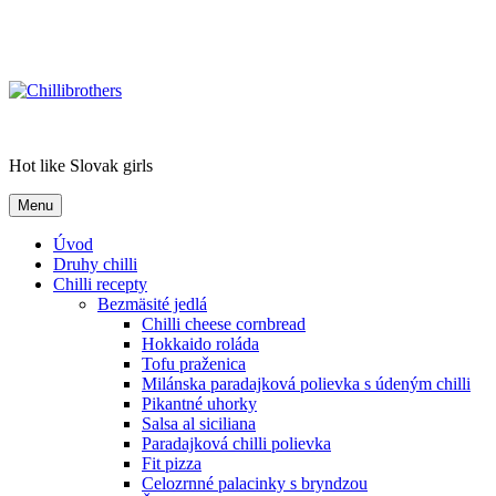
Chillibrothers
Hot like Slovak girls
Menu
Úvod
Druhy chilli
Chilli recepty
Bezmäsité jedlá
Chilli cheese cornbread
Hokkaido roláda
Tofu praženica
Milánska paradajková polievka s údeným chilli
Pikantné uhorky
Salsa al siciliana
Paradajková chilli polievka
Fit pizza
Celozrnné palacinky s bryndzou