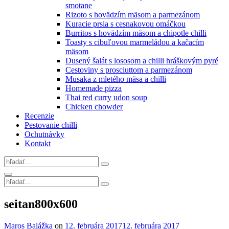
smotane
Rizoto s hovädzím mäsom a parmezánom
Kuracie prsia s cesnakovou omáčkou
Burritos s hovädzím mäsom a chipotle chilli
Toasty s cibuľovou marmeládou a kačacím
mäsom
Dusený šalát s lososom a chilli hráškovým pyré
Cestoviny s prosciuttom a parmezánom
Musaka z mletého mäsa a chilli
Homemade pizza
Thai red curry udon soup
Chicken chowder
Recenzie
Pestovanie chilli
Ochutnávky
Kontakt
Search
for:
Search
Search
for:
Site
seitan800x600
Overlay
By
Maros Balážka
on
12. februára 2017
12. februára 2017