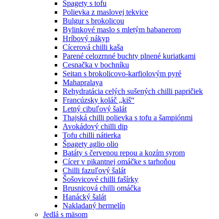
Špagety s tofu
Polievka z maslovej tekvice
Bulgur s brokolicou
Bylinkové maslo s mletým habanerom
Hríbový nákyp
Cícerová chilli kaša
Parené celozrnné buchty plnené kuriatkami
Cesnačka v bochníku
Seitan s brokolicovo-karfiolovým pyré
Mahapralaya
Rehydratácia celých sušených chilli papričiek
Francúzsky koláč „kiš“
Letný cibuľový šalát
Thajská chilli polievka s tofu a šampiónmi
Avokádový chilli dip
Tofu chilli nátierka
Špagety aglio olio
Batáty s červenou repou a kozím syrom
Cícer v pikantnej omáčke s tarhoňou
Chilli fazuľový šalát
Šošovicové chilli fašírky
Brusnicová chilli omáčka
Hanácký šalát
Nakladaný hermelín
Jedlá s mäsom