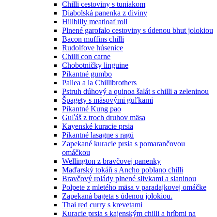
Chilli cestoviny s tuniakom
Diabolská panenka z diviny
Hillbilly meatloaf roll
Plnené garofalo cestoviny s údenou bhut jolokiou
Bacon muffins chilli
Rudolfove húsenice
Chilli con carne
Chobotničky linguine
Pikantné gumbo
Pallea a la Chillibrothers
Pstruh dúhový a quinoa šalát s chilli a zeleninou
Špagety s mäsovými guľkami
Pikantné Kung pao
Guľáš z troch druhov mäsa
Kayenské kuracie prsia
Pikantné lasagne s ragú
Zapekané kuracie prsia s pomarančovou
omáčkou
Wellington z bravčovej panenky
Maďarský tokáň s Ancho poblano chilli
Bravčový rolády plnené slivkami a slaninou
Polpete z mletého mäsa v paradajkovej omáčke
Zapekaná bageta s údenou jolokiou.
Thai red curry s krevetami
Kuracie prsia s kajenským chilli a hríbmi na