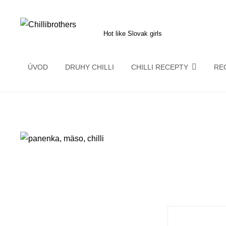
Skip
CHILLIBROTHERS
to
Hot like Slovak girls
content
ÚVOD
DRUHY CHILLI
CHILLI RECEPTY
RE