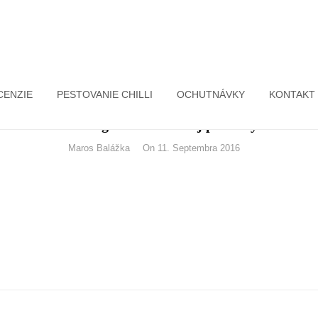
CENZIE
PESTOVANIE CHILLI
OCHUTNÁVKY
KONTAKT
Wellington z bravčovej panenky
By
Maros Balážka
On
11. Septembra 2016