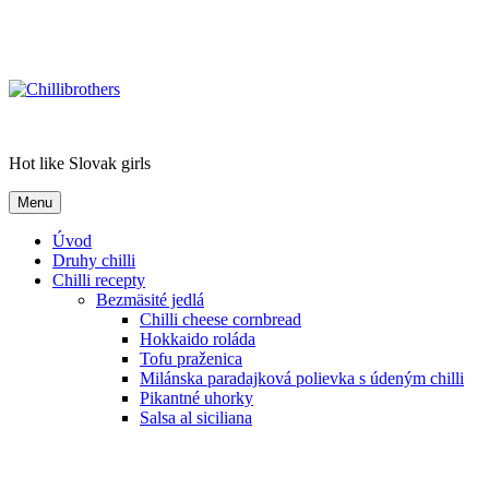
Chillibrothers
Hot like Slovak girls
Menu
Úvod
Druhy chilli
Chilli recepty
Bezmäsité jedlá
Chilli cheese cornbread
Hokkaido roláda
Tofu praženica
Milánska paradajková polievka s údeným chilli
Pikantné uhorky
Salsa al siciliana
Paradajková chilli polievka
Fit pizza
Celozrnné palacinky s bryndzou