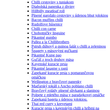
Chilli cestoviny s tuniakom
Diabolská panenka z diviny
Hillbilly meatloaf roll
Plnené garofalo cestoviny s údenou bhut jolokiou
Bacon muffins chilli
Rudolfove húsenice
Chilli con carne
Chobotničky linguine
Pikantné gumbo
Pallea a la Chillibrothers
Pstruh dúhový a quinoa šalát s chilli a zeleninou
Špagety s mäsovými guľkami
Pikantné Kung pao
Guľáš z troch druhov mäsa
Kayenské kuracie prsia
Pikantné lasagne s ragú
Zapekané kuracie prsia s pomarančovou
omáčkou
Wellington z bravčovej panenky
Maďarský tokáň s Ancho poblano chilli
Bravčový rolády plnené slivkami a slaninou
Polpete z mletého mäsa v paradajkovej omáčke
Zapekaná bageta s údenou jolokiou.
Thai red curry s krevetami
Kuracie prsia s kajenským chilli a hríbmi na