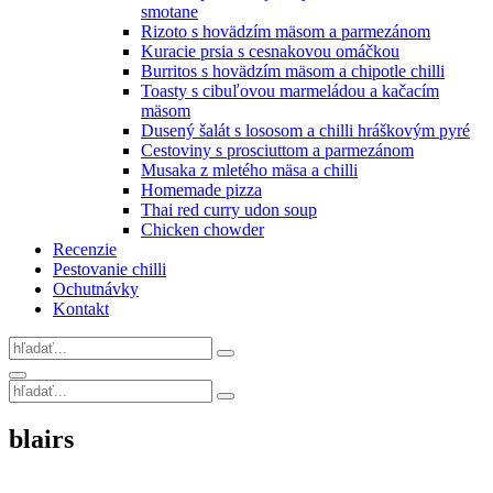
smotane
Rizoto s hovädzím mäsom a parmezánom
Kuracie prsia s cesnakovou omáčkou
Burritos s hovädzím mäsom a chipotle chilli
Toasty s cibuľovou marmeládou a kačacím
mäsom
Dusený šalát s lososom a chilli hráškovým pyré
Cestoviny s prosciuttom a parmezánom
Musaka z mletého mäsa a chilli
Homemade pizza
Thai red curry udon soup
Chicken chowder
Recenzie
Pestovanie chilli
Ochutnávky
Kontakt
Search
for:
Search
Search
for:
Site
blairs
Overlay