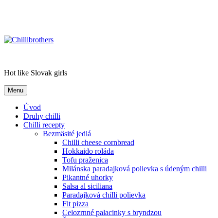
Chillibrothers
Hot like Slovak girls
Menu
Úvod
Druhy chilli
Chilli recepty
Bezmäsité jedlá
Chilli cheese cornbread
Hokkaido roláda
Tofu praženica
Milánska paradajková polievka s údeným chilli
Pikantné uhorky
Salsa al siciliana
Paradajková chilli polievka
Fit pizza
Celozrnné palacinky s bryndzou