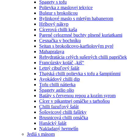
Špagety s tofu
Polievka z maslovej tekvice
Bulgur s brokolicou
Bylinkové maslo s mletým habanerom
Hríbový nákyp
Cícerová chilli kaša
Parené celozrnné buchty plnené kuriatkami
Cesnačka v bochníku
Seitan s brokolicovo-karfiolovým pyré
Mahapralaya
Rehydratácia celých sušených chilli papričiek
Francúzsky koláč „kiš“
Letný cibuľový šalát
Thajská chilli polievka s tofu a šampiónmi
Avokádový chilli dip
Tofu chilli nátierka
Špagety aglio olio
Batáty s červenou repou a kozím syrom
Cícer v pikantnej omáčke s tarhoňou
Chilli fazuľový šalát
Šošovicové chilli fašírky
Brusnicová chilli omáčka
Hanácký šalát
Nakladaný hermelín
Jedlá s mäsom