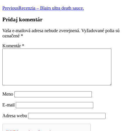
Navigácia
Previous
Recenzia – Blairs ultra death sauce.
v
Pridaj komentár
článku
Vaša e-mailová adresa nebude zverejnená.
Vyžadované polia sú
označené
*
Komentár
*
Meno
E-mail
Adresa webu