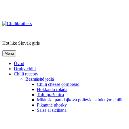
Chillibrothers
Hot like Slovak girls
Menu
Úvod
Druhy chilli
Chilli recepty
Bezmäsité jedlá
Chilli cheese cornbread
Hokkaido roláda
Tofu praženica
Milánska paradajková polievka s údeným chilli
Pikantné uhorky
Salsa al siciliana
Paradajková chilli polievka
Fit pizza
Celozrnné palacinky s bryndzou