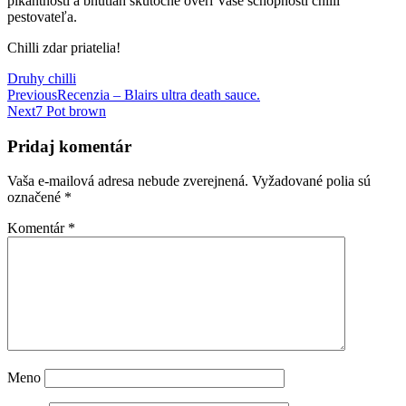
pikantnosti a bhutlah skutočne overí Vaše schopnosti chilli
pestovateľa.
Chilli zdar priatelia!
Categories
Druhy chilli
Navigácia
Previous
Recenzia – Blairs ultra death sauce.
Next
7 Pot brown
v
článku
Pridaj komentár
Vaša e-mailová adresa nebude zverejnená.
Vyžadované polia sú
označené
*
Komentár
*
Meno