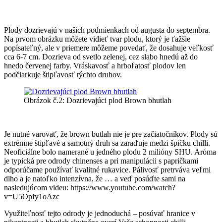
Plody dozrievajú v našich podmienkach od augusta do septembra.
Na prvom obrázku môžete vidieť tvar plodu, ktorý je ťažšie
popísateľný, ale v priemere môžeme povedať, že dosahuje veľkosť
cca 6-7 cm. Dozrieva od svetlo zelenej, cez slabo hnedú až do
hnedo červenej farby. Vráskavosť a hrboľatosť plodov len
podčiarkuje štipľavosť týchto druhov.
Obrázok č.2: Dozrievajúci plod Brown bhutlah
Je nutné varovať, že brown butlah nie je pre začiatočníkov. Plody sú
extrémne štipľavé a samotný druh sa zaraďuje medzi špičku chilli.
Neoficiálne bolo namerané u jedného plodu 2 milióny SHU. Aróma
je typická pre odrody chinenses a pri manipulácii s papričkami
odporúčame používať kvalitné rukavice. Pálivosť pretrváva veľmi
dlho a je natoľko intenzívna, že … a veď posúďte sami na
nasledujúcom videu: https://www.youtube.com/watch?
v=U5Opfy1oAzc
Využiteľnosť tejto odrody je jednoduchá – posúvať hranice v