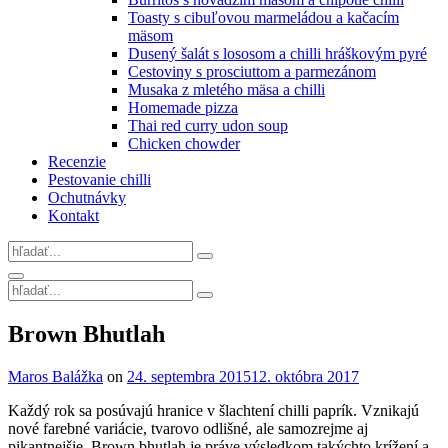
Toasty s cibuľovou marmeládou a kačacím
mäsom
Dusený šalát s lososom a chilli hráškovým pyré
Cestoviny s prosciuttom a parmezánom
Musaka z mletého mäsa a chilli
Homemade pizza
Thai red curry udon soup
Chicken chowder
Recenzie
Pestovanie chilli
Ochutnávky
Kontakt
Search
for:
Search
Search
for:
Site
Brown Bhutlah
Overlay
By
Maros Balážka
on
24. septembra 2015
12. októbra 2017
Každý rok sa posúvajú hranice v šlachtení chilli paprík. Vznikajú
nové farebné variácie, tvarovo odlišné, ale samozrejme aj
pikantnejšie. Brown bhutlah je práve výsledkom takýchto krížení a