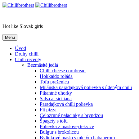
Skip
to
Chillibrothers
content
Hot like Slovak girls
Menu
Úvod
Druhy chilli
Chilli recepty
Bezmäsité jedlá
Chilli cheese cornbread
Hokkaido roláda
Tofu praženica
Milánska paradajková polievka s údeným chilli
Pikantné uhorky
Salsa al siciliana
Paradajková chilli polievka
Fit pizza
Celozrnné palacinky s bryndzou
Špagety s tofu
Polievka z maslovej tekvice
Bulgur s brokolicou
Bylinkové maslo s mletým habanerom