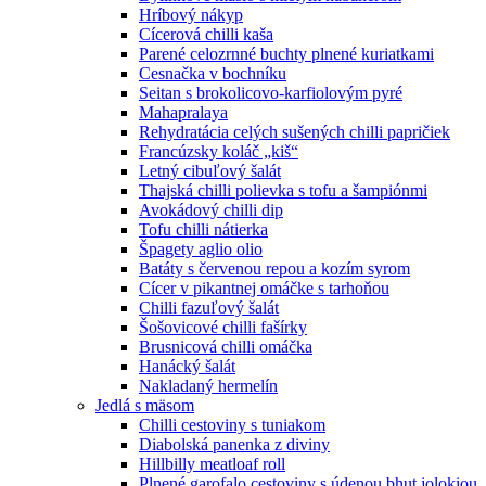
Hríbový nákyp
Cícerová chilli kaša
Parené celozrnné buchty plnené kuriatkami
Cesnačka v bochníku
Seitan s brokolicovo-karfiolovým pyré
Mahapralaya
Rehydratácia celých sušených chilli papričiek
Francúzsky koláč „kiš“
Letný cibuľový šalát
Thajská chilli polievka s tofu a šampiónmi
Avokádový chilli dip
Tofu chilli nátierka
Špagety aglio olio
Batáty s červenou repou a kozím syrom
Cícer v pikantnej omáčke s tarhoňou
Chilli fazuľový šalát
Šošovicové chilli fašírky
Brusnicová chilli omáčka
Hanácký šalát
Nakladaný hermelín
Jedlá s mäsom
Chilli cestoviny s tuniakom
Diabolská panenka z diviny
Hillbilly meatloaf roll
Plnené garofalo cestoviny s údenou bhut jolokiou