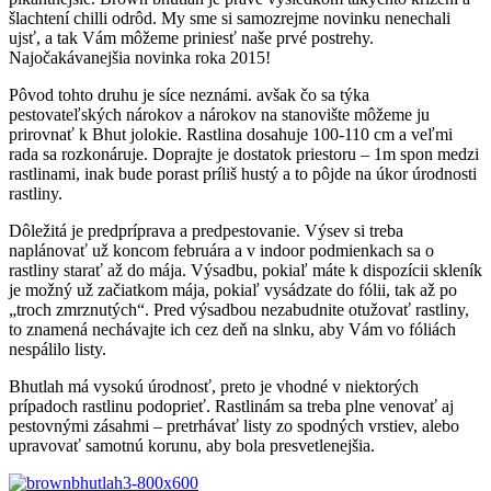
šlachtení chilli odrôd. My sme si samozrejme novinku nenechali
ujsť, a tak Vám môžeme priniesť naše prvé postrehy.
Najočakávanejšia novinka roka 2015!
Pôvod tohto druhu je síce neznámi. avšak čo sa týka
pestovateľských nárokov a nárokov na stanovište môžeme ju
prirovnať k Bhut jolokie. Rastlina dosahuje 100-110 cm a veľmi
rada sa rozkonáruje. Doprajte je dostatok priestoru – 1m spon medzi
rastlinami, inak bude porast príliš hustý a to pôjde na úkor úrodnosti
rastliny.
Dôležitá je predpríprava a predpestovanie. Výsev si treba
naplánovať už koncom februára a v indoor podmienkach sa o
rastliny starať až do mája. Výsadbu, pokiaľ máte k dispozícii skleník
je možný už začiatkom mája, pokiaľ vysádzate do fólii, tak až po
„troch zmrznutých“. Pred výsadbou nezabudnite otužovať rastliny,
to znamená nechávajte ich cez deň na slnku, aby Vám vo fóliách
nespálilo listy.
Bhutlah má vysokú úrodnosť, preto je vhodné v niektorých
prípadoch rastlinu podoprieť. Rastlinám sa treba plne venovať aj
pestovnými zásahmi – pretrhávať listy zo spodných vrstiev, alebo
upravovať samotnú korunu, aby bola presvetlenejšia.