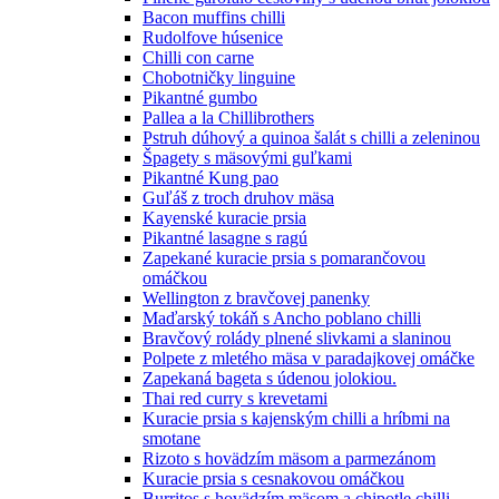
Bacon muffins chilli
Rudolfove húsenice
Chilli con carne
Chobotničky linguine
Pikantné gumbo
Pallea a la Chillibrothers
Pstruh dúhový a quinoa šalát s chilli a zeleninou
Špagety s mäsovými guľkami
Pikantné Kung pao
Guľáš z troch druhov mäsa
Kayenské kuracie prsia
Pikantné lasagne s ragú
Zapekané kuracie prsia s pomarančovou
omáčkou
Wellington z bravčovej panenky
Maďarský tokáň s Ancho poblano chilli
Bravčový rolády plnené slivkami a slaninou
Polpete z mletého mäsa v paradajkovej omáčke
Zapekaná bageta s údenou jolokiou.
Thai red curry s krevetami
Kuracie prsia s kajenským chilli a hríbmi na
smotane
Rizoto s hovädzím mäsom a parmezánom
Kuracie prsia s cesnakovou omáčkou
Burritos s hovädzím mäsom a chipotle chilli