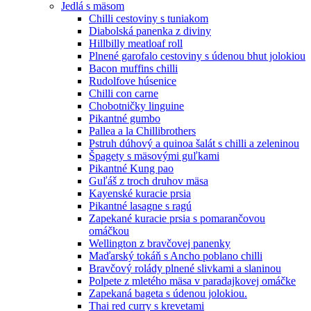
Jedlá s mäsom
Chilli cestoviny s tuniakom
Diabolská panenka z diviny
Hillbilly meatloaf roll
Plnené garofalo cestoviny s údenou bhut jolokiou
Bacon muffins chilli
Rudolfove húsenice
Chilli con carne
Chobotničky linguine
Pikantné gumbo
Pallea a la Chillibrothers
Pstruh dúhový a quinoa šalát s chilli a zeleninou
Špagety s mäsovými guľkami
Pikantné Kung pao
Guľáš z troch druhov mäsa
Kayenské kuracie prsia
Pikantné lasagne s ragú
Zapekané kuracie prsia s pomarančovou
omáčkou
Wellington z bravčovej panenky
Maďarský tokáň s Ancho poblano chilli
Bravčový rolády plnené slivkami a slaninou
Polpete z mletého mäsa v paradajkovej omáčke
Zapekaná bageta s údenou jolokiou.
Thai red curry s krevetami