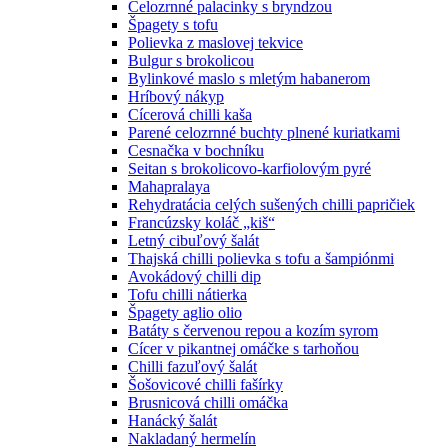
Celozrnné palacinky s bryndzou
Špagety s tofu
Polievka z maslovej tekvice
Bulgur s brokolicou
Bylinkové maslo s mletým habanerom
Hríbový nákyp
Cícerová chilli kaša
Parené celozrnné buchty plnené kuriatkami
Cesnačka v bochníku
Seitan s brokolicovo-karfiolovým pyré
Mahapralaya
Rehydratácia celých sušených chilli papričiek
Francúzsky koláč „kiš“
Letný cibuľový šalát
Thajská chilli polievka s tofu a šampiónmi
Avokádový chilli dip
Tofu chilli nátierka
Špagety aglio olio
Batáty s červenou repou a kozím syrom
Cícer v pikantnej omáčke s tarhoňou
Chilli fazuľový šalát
Šošovicové chilli fašírky
Brusnicová chilli omáčka
Hanácký šalát
Nakladaný hermelín