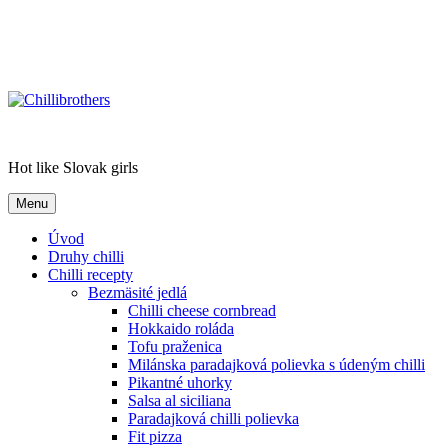
Chillibrothers
Hot like Slovak girls
Menu
Úvod
Druhy chilli
Chilli recepty
Bezmäsité jedlá
Chilli cheese cornbread
Hokkaido roláda
Tofu praženica
Milánska paradajková polievka s údeným chilli
Pikantné uhorky
Salsa al siciliana
Paradajková chilli polievka
Fit pizza