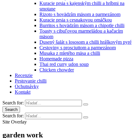
Kuracie prsia s kajenským chilli a hríbmi na
smotane
Rizoto s hovädzím mäsom a parmezánom
Kuracie prsia s cesnakovou omáčkou
Burritos s hovädzím mäsom a chipotle chilli
Toasty s cibuľovou marmeládou a kačacím
mäsom
Dusený šalát s lososom a chilli hráškovým pyré
Cestoviny s prosciuttom a parmezánom
Musaka z mletého mäsa a chilli
Homemade pizza
Thai red curry udon soup
Chicken chowder
Recenzie
Pestovanie chilli
Ochutnávky
Kontakt
Search for:
Search
Search for:
Site Overlay
garden work